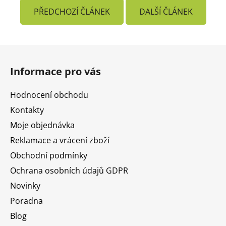
PŘEDCHOZÍ ČLÁNEK
DALŠÍ ČLÁNEK
Z
á
Informace pro vás
p
a
Hodnocení obchodu
t
Kontakty
í
Moje objednávka
Reklamace a vrácení zboží
Obchodní podmínky
Ochrana osobních údajů GDPR
Novinky
Poradna
Blog