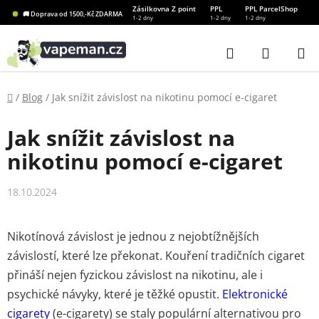
Přejít
Zásilkovna Z point
PPL
PPL ParcelShop
🚚 Doprava od 1500,-Kč ZDARMA
1-2 dny
1-2 dny
1-2 dny
na
obsah
Hledat
NÁKUP
KOŠÍK
Domů
/
Blog
/
Jak snížit závislost na nikotinu pomocí e-cigaret
Jak snížit závislost na
nikotinu pomocí e-cigaret
18.10.2024
Nikotínová závislost je jednou z nejobtížnějších
závislostí, které lze překonat. Kouření tradičních cigaret
přináší nejen fyzickou závislost na nikotinu, ale i
psychické návyky, které je těžké opustit.
Elektronické
cigarety
(e-cigarety) se staly populární alternativou pro