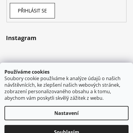
PŘIHLÁSIT SE
Instagram
Používáme cookies
Soubory cookie používáme k analýze údajů o našich
návštěvnících, ke zlepšení našich webových stránek,
zobrazení personalizovaného obsahu a k tomu,
abychom vám poskytli skvělý zážitek z webu.
Sledovat na Instagramu
Nastavení
Vytvořil Shoptet
Souhlasím