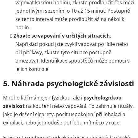
vapovat každou hodinu, zkuste prodloužit čas mezi
jednotlivými sezeními o 10 až 15 minut. Postupně
se tento interval může prodloužit až na několik
hodin.
Zbavte se vapování v určitých situacích.
Například pokud jste zvyklí vapovat po jídle nebo
při pití kávy, zkuste tyto situace postupně
omezovat. Identifikace spouštěčů může pomoci v
jejich kontrole.
5.
Náhrada psychologické závislosti
Mnoho lidí má nejen fyzickou, ale i
psychologickou
závislost
na kouření nebo vapování. To zahrnuje rituály,
jako je držení cigarety, pocit uspokojení při inhalaci a
exhalaci, nebo jednoduše potřebu mít něco v ruce.
E-cigarety mohou při odvykání psychologických návyků