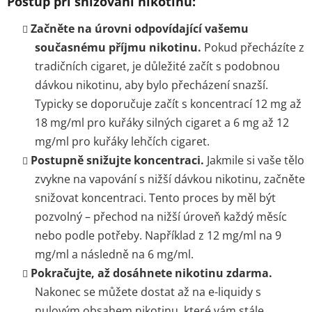
Postup při snižování nikotinu:
Začněte na úrovni odpovídající vašemu
současnému příjmu nikotinu.
Pokud přecházíte z
tradičních cigaret, je důležité začít s podobnou
dávkou nikotinu, aby bylo přecházení snazší.
Typicky se doporučuje začít s koncentrací 12 mg až
18 mg/ml pro kuřáky silných cigaret a 6 mg až 12
mg/ml pro kuřáky lehčích cigaret.
Postupně snižujte koncentraci.
Jakmile si vaše tělo
zvykne na vapování s nižší dávkou nikotinu, začněte
snižovat koncentraci. Tento proces by měl být
pozvolný – přechod na nižší úroveň každý měsíc
nebo podle potřeby. Například z 12 mg/ml na 9
mg/ml a následně na 6 mg/ml.
Pokračujte, až dosáhnete nikotinu zdarma.
Nakonec se můžete dostat až na e-liquidy s
nulovým obsahem nikotinu, které vám stále