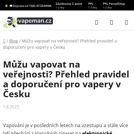
Přejít
Zásilkovna Z point
PPL
PPL ParcelShop
🚚 Doprava od 1500,-Kč ZDARMA
1-2 dny
1-2 dny
1-2 dny
na
obsah
Hledat
NÁKUP
KOŠÍK
Domů
/
Blog
/
Můžu vapovat na veřejnosti? Přehled pravidel a
doporučení pro vapery v Česku
Můžu vapovat na
veřejnosti? Přehled pravidel
a doporučení pro vapery v
Česku
1.8.2025
Vapování je v posledních letech na vzestupu a stále více
lidí přechází z klasických cigaret na
elektronické