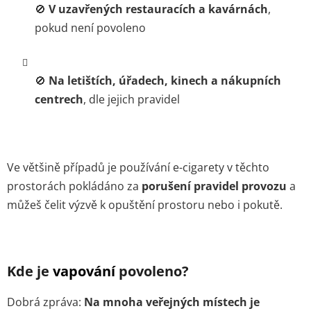
🚫
V uzavřených restauracích a kavárnách
,
pokud není povoleno
🚫
Na letištích, úřadech, kinech a nákupních
centrech
, dle jejich pravidel
Ve většině případů je používání e-cigarety v těchto
prostorách pokládáno za
porušení pravidel provozu
a
můžeš čelit výzvě k opuštění prostoru nebo i pokutě.
Kde je
vapování
povoleno?
Dobrá zpráva:
Na mnoha veřejných místech je