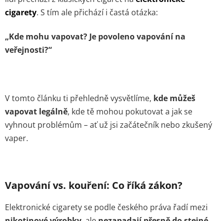
cigarety
. S tím ale přichází i častá otázka:
„Kde mohu vapovat? Je povoleno vapování na
veřejnosti?“
V tomto článku ti přehledně vysvětlíme,
kde můžeš
vapovat legálně
, kde tě mohou pokutovat a jak se
vyhnout problémům – ať už jsi začátečník nebo zkušený
vaper.
Vapování vs. kouření: Co říká zákon?
Elektronické cigarety se podle českého práva řadí mezi
nikotinové výrobky
, ale
nezapadají přesně do stejné