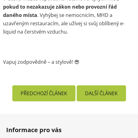
pokud to nezakazuje zákon nebo provozní řád
daného místa
. Vyhýbej se nemocnicím, MHD a
uzavřeným restauracím, ale užívej si svůj oblíbený e-
liquid na čerstvém vzduchu.
Vapuj zodpovědně – a stylově! 😎
PŘEDCHOZÍ ČLÁNEK
DALŠÍ ČLÁNEK
Z
á
Informace pro vás
p