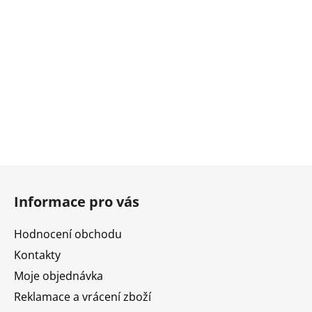
Z
á
Informace pro vás
p
a
Hodnocení obchodu
t
Kontakty
í
Moje objednávka
Reklamace a vrácení zboží