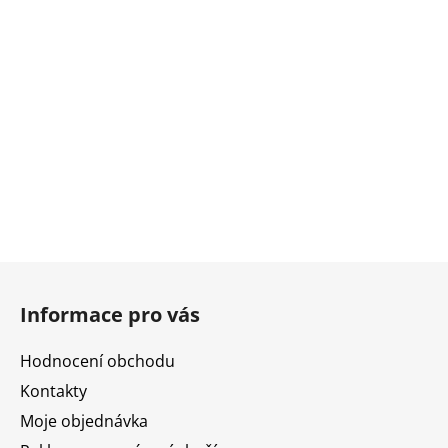
Z
á
Informace pro vás
p
a
Hodnocení obchodu
t
Kontakty
í
Moje objednávka