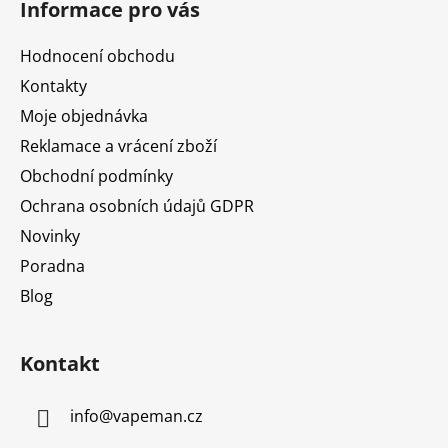
Informace pro vás
p
a
Hodnocení obchodu
t
Kontakty
í
Moje objednávka
Reklamace a vrácení zboží
Obchodní podmínky
Ochrana osobních údajů GDPR
Novinky
Poradna
Blog
Kontakt
info
@
vapeman.cz