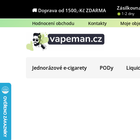
Přejít
Zásilkovna
na
🚚 Doprava od 1500,-Kč ZDARMA
1-2 dny
obsah
Hodnocení obchodu
Kontakty
Moje obj
Jednorázové e-cigarety
PODy
Liqui