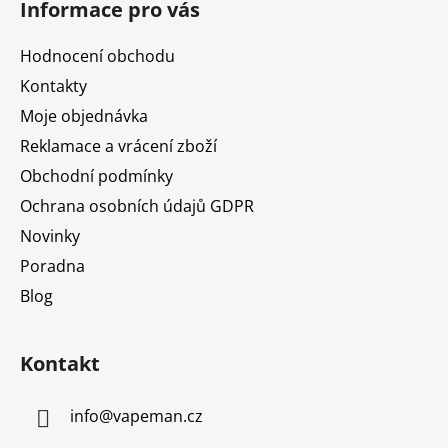
Informace pro vás
p
a
Hodnocení obchodu
t
Kontakty
í
Moje objednávka
Reklamace a vrácení zboží
Obchodní podmínky
Ochrana osobních údajů GDPR
Novinky
Poradna
Blog
Kontakt
info
@
vapeman.cz