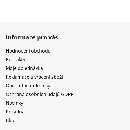
Z
á
Informace pro vás
p
a
Hodnocení obchodu
t
Kontakty
í
Moje objednávka
Reklamace a vrácení zboží
Obchodní podmínky
Ochrana osobních údajů GDPR
Novinky
Poradna
Blog