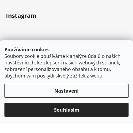
Instagram
Používáme cookies
Soubory cookie používáme k analýze údajů o našich
návštěvnících, ke zlepšení našich webových stránek,
zobrazení personalizovaného obsahu a k tomu,
abychom vám poskytli skvělý zážitek z webu.
Sledovat na Instagramu
Nastavení
Vytvořil Shoptet
Souhlasím
Copyright 2026
VAPEMAN.cz
. Všechna práva
vyhrazena.
Používáme
ověření věku Adulto