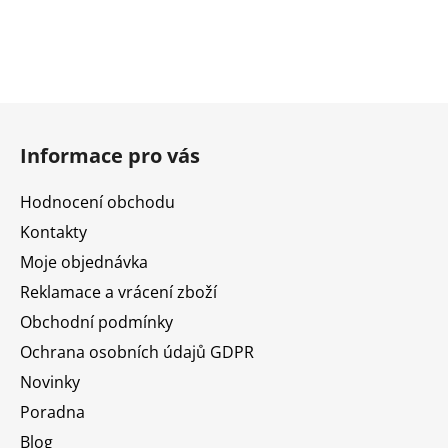
Z
á
Informace pro vás
p
a
Hodnocení obchodu
t
Kontakty
í
Moje objednávka
Reklamace a vrácení zboží
Obchodní podmínky
Ochrana osobních údajů GDPR
Novinky
Poradna
Blog