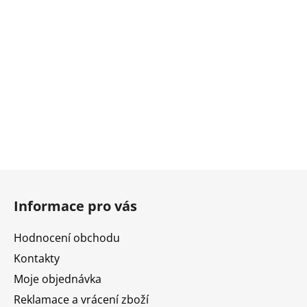
Z
á
Informace pro vás
p
a
Hodnocení obchodu
t
Kontakty
í
Moje objednávka
Reklamace a vrácení zboží