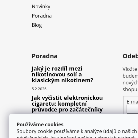
Novinky
Poradna
Blog
Poradna
Odeb
Jaký je rozdíl mezi
Vložte
nikotinovou solí a
budeme
klasickým nikotinem?
nových
shopu
5.2.2026
Jak vyčistit elektronickou
E-ma
cigaretu: kompletní
průvodce pro začátečníky
Vlož
22.10.2025
pod
Používáme cookies
Proč prská elektronická
osob
Soubory cookie používáme k analýze údajů o našich
cigareta (e-liquid)?