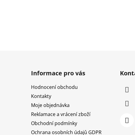
Z
á
Informace pro vás
Kont
p
a
Hodnocení obchodu
t
Kontakty
í
Moje objednávka
Reklamace a vrácení zboží
Obchodní podmínky
Ochrana osobních údajů GDPR