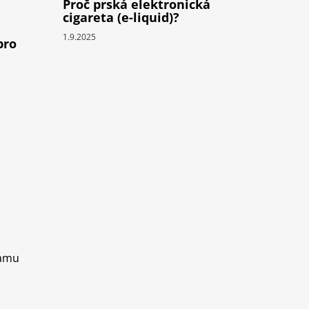
Proč prská elektronická
cigareta (e-liquid)?
1.9.2025
pro
ramu