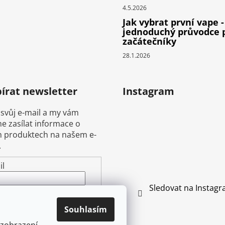
4.5.2026
Jak vybrat první vape -
jednoduchý průvodce 
začátečníky
28.1.2026
írat newsletter
Instagram
 svůj e-mail a my vám
 zasílat informace o
 produktech na našem e-
.
il
Sledovat na Instag
ením e-mailu souhlasíte s
mínkami ochrany
Souhlasím
ních údajů