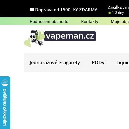
Přejít
Zásilkovna
na
🚚 Doprava od 1500,-Kč ZDARMA
1-2 dny
obsah
Hodnocení obchodu
Kontakty
Moje obj
Jednorázové e-cigarety
PODy
Liqui