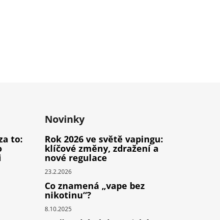
Novinky
za to:
Rok 2026 ve světě vapingu:
o
klíčové změny, zdražení a
i
nové regulace
23.2.2026
Co znamená „vape bez
nikotinu“?
8.10.2025