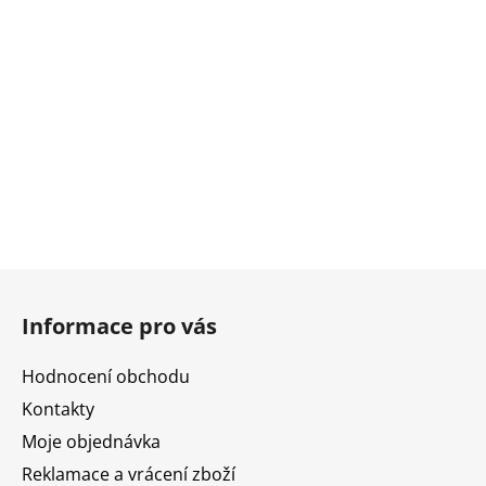
Z
á
Informace pro vás
p
a
Hodnocení obchodu
t
Kontakty
í
Moje objednávka
Reklamace a vrácení zboží