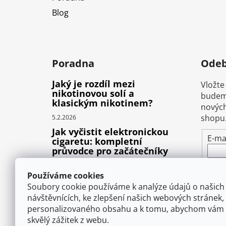
Blog
Poradna
Odeb
Jaký je rozdíl mezi
Vložte
nikotinovou solí a
budeme
klasickým nikotinem?
nových
shopu
5.2.2026
Jak vyčistit elektronickou
E-ma
cigaretu: kompletní
průvodce pro začátečníky
Vlož
22.10.2025
pod
Používáme cookies
Proč prská elektronická
osob
Soubory cookie používáme k analýze údajů o našich
cigareta (e-liquid)?
návštěvnících, ke zlepšení našich webových stránek,
1.9.2025
personalizovaného obsahu a k tomu, abychom vám 
P
skvělý zážitek z webu.