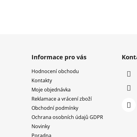
Z
á
Informace pro vás
Kont
p
a
Hodnocení obchodu
t
Kontakty
í
Moje objednávka
Reklamace a vrácení zboží
Obchodní podmínky
Ochrana osobních údajů GDPR
Novinky
Poradna