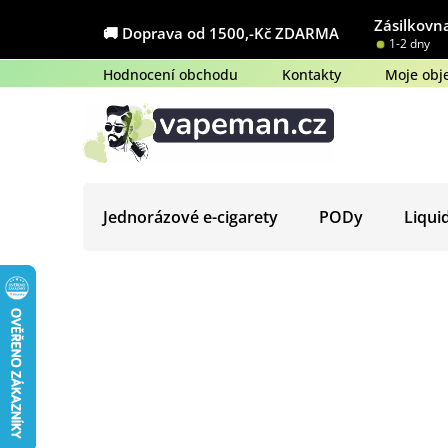
Přejít
Zásilkovna
na
🚚 Doprava od 1500,-Kč ZDARMA
1-2 dny
obsah
Hodnocení obchodu
Kontakty
Moje obj
Jednorázové e-cigarety
PODy
Liqui