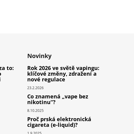
Novinky
za to:
Rok 2026 ve světě vapingu:
o
klíčové změny, zdražení a
i
nové regulace
23.2.2026
Co znamená „vape bez
nikotinu“?
8.10.2025
Proč prská elektronická
cigareta (e-liquid)?
1.9.2025