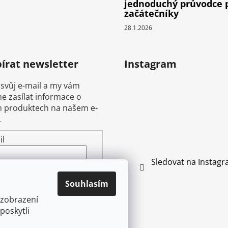
jednoduchý průvodce 
začátečníky
28.1.2026
írat newsletter
Instagram
 svůj e-mail a my vám
 zasílat informace o
 produktech na našem e-
.
il
Sledovat na Instag
ením e-mailu souhlasíte s
mínkami ochrany
Souhlasím
ních údajů
 zobrazení
poskytli
ŘIHLÁSIT SE