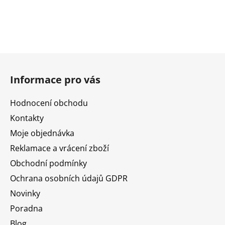
Z
á
Informace pro vás
p
a
Hodnocení obchodu
t
Kontakty
í
Moje objednávka
Reklamace a vrácení zboží
Obchodní podmínky
Ochrana osobních údajů GDPR
Novinky
Poradna
Blog