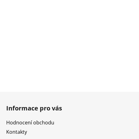
Z
á
Informace pro vás
p
a
Hodnocení obchodu
t
Kontakty
í