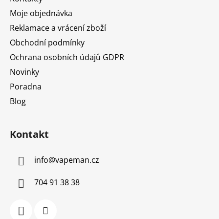
í
Moje objednávka
Reklamace a vrácení zboží
Obchodní podmínky
Ochrana osobních údajů GDPR
Novinky
Poradna
Blog
Kontakt
info
@
vapeman.cz
704 91 38 38