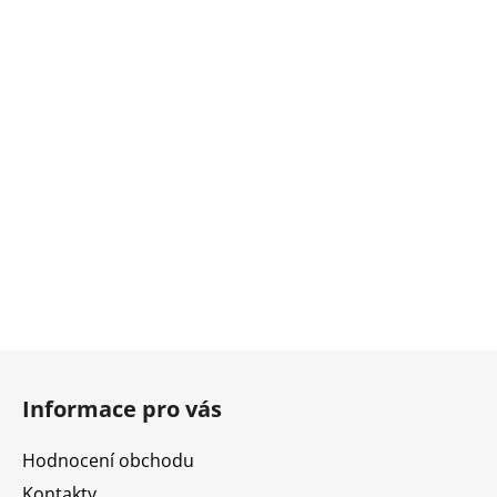
Z
á
Informace pro vás
p
a
Hodnocení obchodu
t
Kontakty