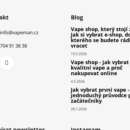
akt
Blog
Vape shop, který stojí 
info
@
vapeman.cz
Jak si vybrat e-shop, d
kterého se budete rád
vracet
704 91 38 38
19.5.2026
Vape shop - jak vybrat
kvalitní vape a proč
nakupovat online
4.5.2026
Jak vybrat první vape -
jednoduchý průvodce 
začátečníky
28.1.2026
írat newsletter
Instagram