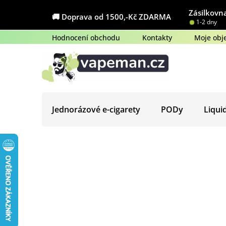
Přejít
Zásilkovna
na
🚚 Doprava od 1500,-Kč ZDARMA
1-2 dny
obsah
Hodnocení obchodu
Kontakty
Moje obj
Jednorázové e-cigarety
PODy
Liqui