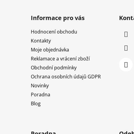
Z
á
Informace pro vás
Kont
p
a
Hodnocení obchodu
t
Kontakty
í
Moje objednávka
Reklamace a vrácení zboží
Obchodní podmínky
Ochrana osobních údajů GDPR
Novinky
Poradna
Blog
Poradna
Odeb