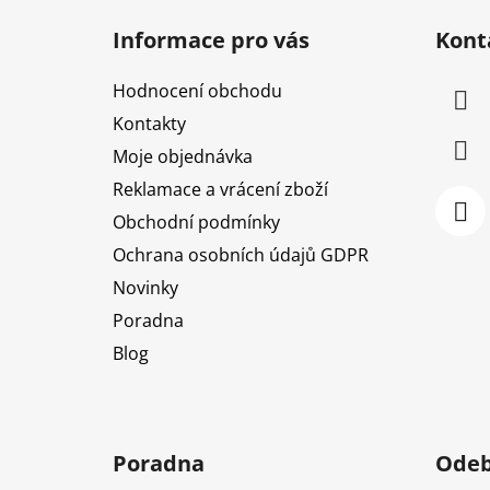
á
Informace pro vás
Kont
p
a
Hodnocení obchodu
t
Kontakty
í
Moje objednávka
Reklamace a vrácení zboží
Obchodní podmínky
Ochrana osobních údajů GDPR
Novinky
Poradna
Blog
Poradna
Odeb