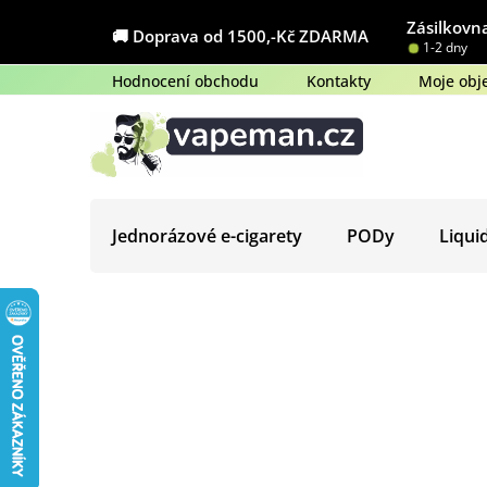
Přejít
Zásilkovna
na
🚚 Doprava od 1500,-Kč ZDARMA
1-2 dny
obsah
Hodnocení obchodu
Kontakty
Moje obj
Jednorázové e-cigarety
PODy
Liqui