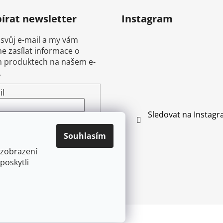
írat newsletter
Instagram
 svůj e-mail a my vám
 zasílat informace o
 produktech na našem e-
.
il
Sledovat na Instag
ením e-mailu souhlasíte s
mínkami ochrany
Souhlasím
ních údajů
 zobrazení
poskytli
ŘIHLÁSIT SE
vyhrazena.