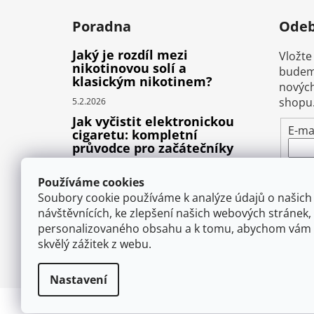
Poradna
Odeb
Jaký je rozdíl mezi
Vložte
nikotinovou solí a
budeme
klasickým nikotinem?
nových
shopu
5.2.2026
Jak vyčistit elektronickou
E-ma
cigaretu: kompletní
průvodce pro začátečníky
Vlož
22.10.2025
pod
Používáme cookies
Proč prská elektronická
osob
Soubory cookie používáme k analýze údajů o našich
cigareta (e-liquid)?
návštěvnících, ke zlepšení našich webových stránek,
1.9.2025
personalizovaného obsahu a k tomu, abychom vám 
P
skvělý zážitek z webu.
Nastavení
Copyright 2026
VAPEMAN.cz
. Všechna práva 