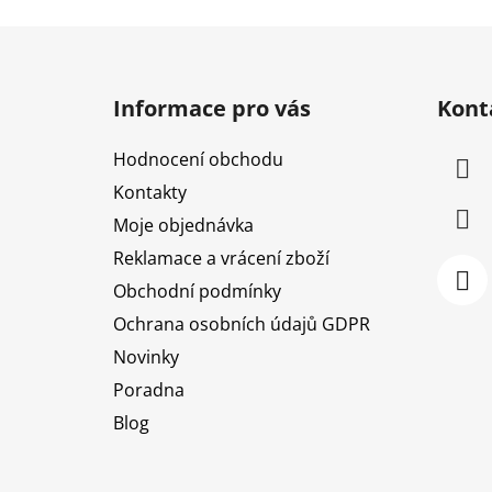
Z
á
Informace pro vás
Kont
p
a
Hodnocení obchodu
t
Kontakty
í
Moje objednávka
Reklamace a vrácení zboží
Obchodní podmínky
Ochrana osobních údajů GDPR
Novinky
Poradna
Blog