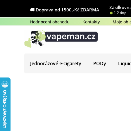
Přejít
Zásilkovna
na
🚚 Doprava od 1500,-Kč ZDARMA
1-2 dny
obsah
Hodnocení obchodu
Kontakty
Moje obj
Jednorázové e-cigarety
PODy
Liqui