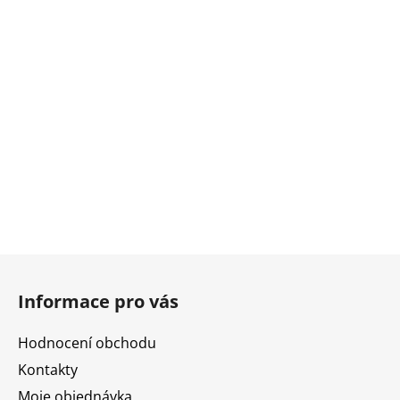
Z
á
Informace pro vás
p
a
Hodnocení obchodu
t
Kontakty
í
Moje objednávka