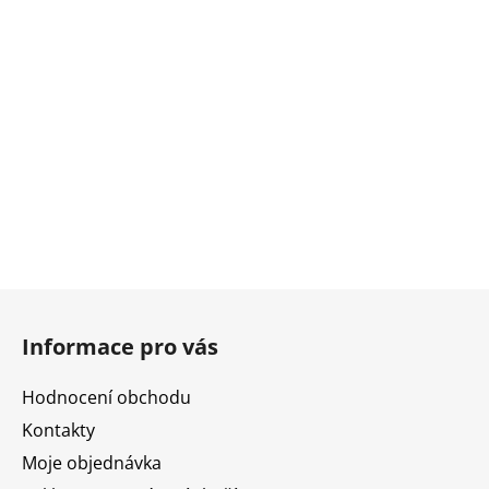
Z
á
Informace pro vás
p
a
Hodnocení obchodu
t
Kontakty
í
Moje objednávka