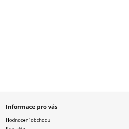
Z
á
Informace pro vás
p
a
Hodnocení obchodu
t
Kontakty