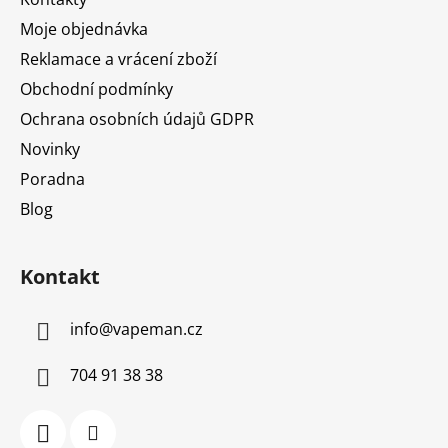
í
Moje objednávka
Reklamace a vrácení zboží
Obchodní podmínky
Ochrana osobních údajů GDPR
Novinky
Poradna
Blog
Kontakt
info
@
vapeman.cz
704 91 38 38