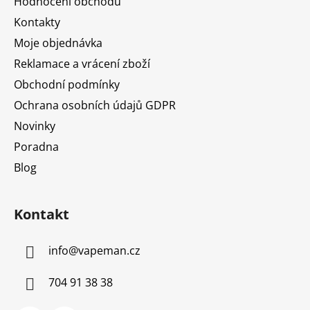
Hodnocení obchodu
t
Kontakty
í
Moje objednávka
Reklamace a vrácení zboží
Obchodní podmínky
Ochrana osobních údajů GDPR
Novinky
Poradna
Blog
Kontakt
info
@
vapeman.cz
704 91 38 38