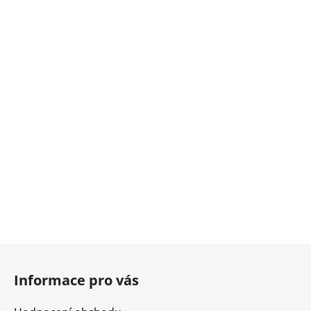
Z
á
Informace pro vás
p
a