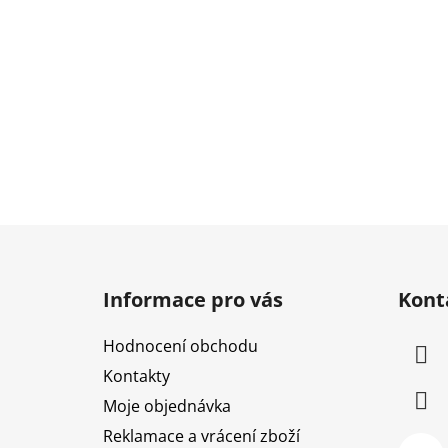
Z
á
Informace pro vás
Kont
p
a
Hodnocení obchodu
t
Kontakty
í
Moje objednávka
Reklamace a vrácení zboží