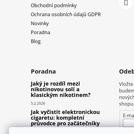
Obchodní podmínky
Ochrana osobních údajů GDPR
Novinky
Poradna
Blog
Poradna
Odeb
Jaký je rozdíl mezi
Vložte
nikotinovou solí a
budeme
klasickým nikotinem?
nových
shopu
5.2.2026
Jak vyčistit elektronickou
E-ma
cigaretu: kompletní
průvodce pro začátečníky
Vlož
22.10.2025