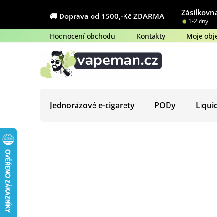
Přejít
Zásilkovna
na
🚚 Doprava od 1500,-Kč ZDARMA
1-2 dny
obsah
Hodnocení obchodu
Kontakty
Moje obj
Jednorázové e-cigarety
PODy
Liqui