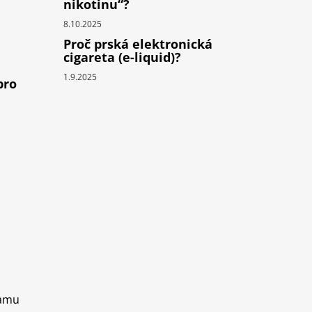
nikotinu“?
8.10.2025
Proč prská elektronická
cigareta (e-liquid)?
1.9.2025
pro
ramu