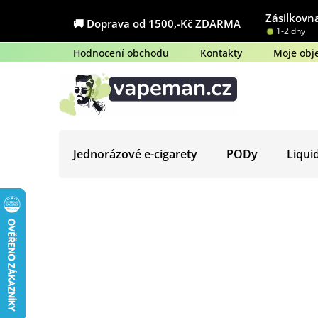
Přejít
Zásilkovna
na
🚚 Doprava od 1500,-Kč ZDARMA
1-2 dny
obsah
Hodnocení obchodu
Kontakty
Moje obj
Jednorázové e-cigarety
PODy
Liqui