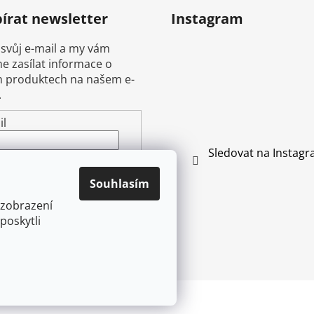
írat newsletter
Instagram
 svůj e-mail a my vám
 zasílat informace o
 produktech na našem e-
.
il
Sledovat na Instag
ením e-mailu souhlasíte s
mínkami ochrany
Souhlasím
ních údajů
 zobrazení
poskytli
ŘIHLÁSIT SE
vyhrazena.