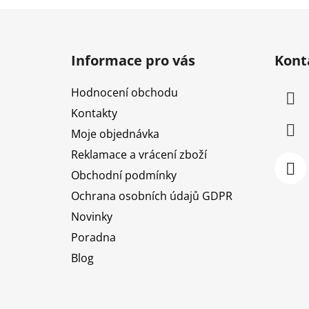
Z
á
Informace pro vás
Kont
p
a
Hodnocení obchodu
t
Kontakty
í
Moje objednávka
Reklamace a vrácení zboží
Obchodní podmínky
Ochrana osobních údajů GDPR
Novinky
Poradna
Blog