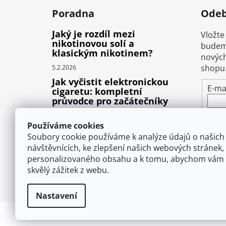
Poradna
Odeb
Jaký je rozdíl mezi
Vložte
nikotinovou solí a
budeme
klasickým nikotinem?
nových
shopu
5.2.2026
Jak vyčistit elektronickou
E-ma
cigaretu: kompletní
průvodce pro začátečníky
Vlož
22.10.2025
pod
Používáme cookies
Proč prská elektronická
osob
Soubory cookie používáme k analýze údajů o našich
cigareta (e-liquid)?
návštěvnících, ke zlepšení našich webových stránek,
1.9.2025
personalizovaného obsahu a k tomu, abychom vám 
P
skvělý zážitek z webu.
Nastavení
Copyright 2026
VAPEMAN.cz
. Všechna práva 