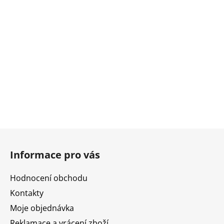
Z
á
Informace pro vás
p
a
Hodnocení obchodu
t
Kontakty
í
Moje objednávka
Reklamace a vrácení zboží