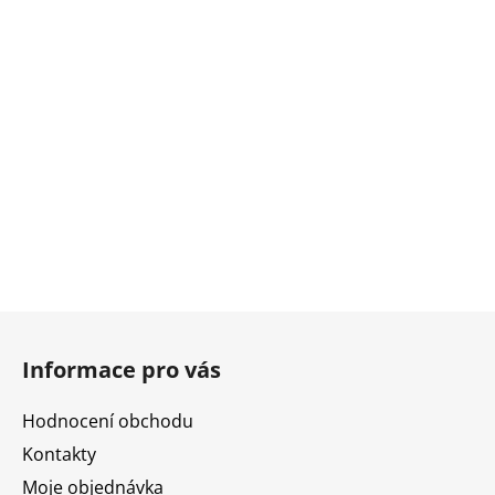
Z
á
Informace pro vás
p
a
Hodnocení obchodu
t
Kontakty
í
Moje objednávka