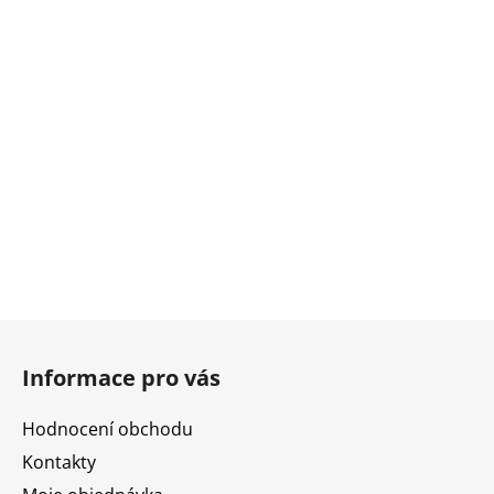
Z
á
Informace pro vás
p
a
Hodnocení obchodu
t
Kontakty
í