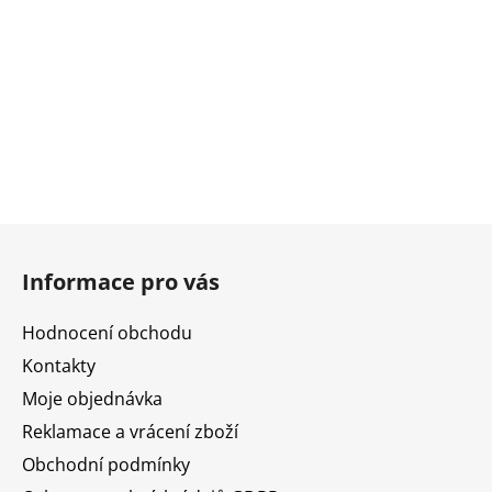
Z
á
Informace pro vás
p
a
Hodnocení obchodu
t
Kontakty
í
Moje objednávka
Reklamace a vrácení zboží
Obchodní podmínky