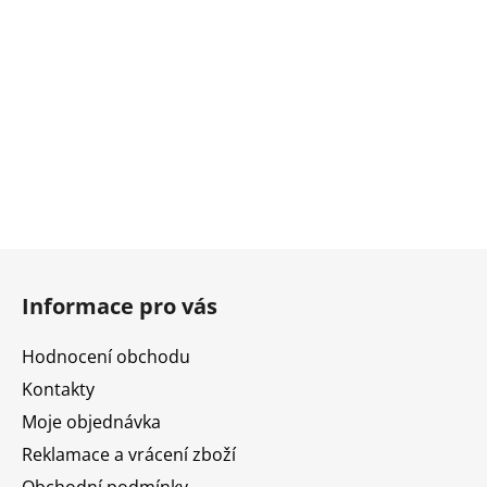
Z
á
Informace pro vás
p
a
Hodnocení obchodu
t
Kontakty
í
Moje objednávka
Reklamace a vrácení zboží
Obchodní podmínky