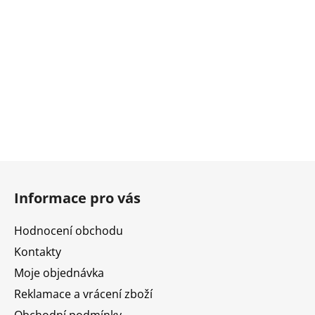
Z
á
Informace pro vás
p
a
Hodnocení obchodu
t
Kontakty
í
Moje objednávka
Reklamace a vrácení zboží
Obchodní podmínky