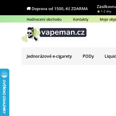
Přejít
Zásilkovna
na
🚚 Doprava od 1500,-Kč ZDARMA
1-2 dny
obsah
Hodnocení obchodu
Kontakty
Moje obj
Jednorázové e-cigarety
PODy
Liqui