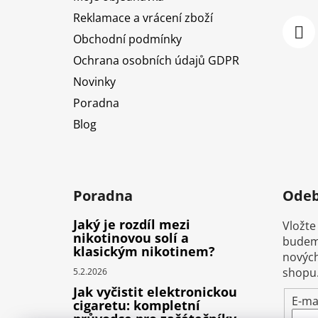
Reklamace a vrácení zboží
Obchodní podmínky
Ochrana osobních údajů GDPR
Novinky
Poradna
Blog
Poradna
Odeb
Jaký je rozdíl mezi
Vložte
nikotinovou solí a
budeme
klasickým nikotinem?
nových
shopu
5.2.2026
Jak vyčistit elektronickou
E-ma
cigaretu: kompletní