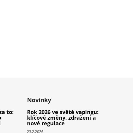
Novinky
za to:
Rok 2026 ve světě vapingu:
o
klíčové změny, zdražení a
i
nové regulace
23.2.2026