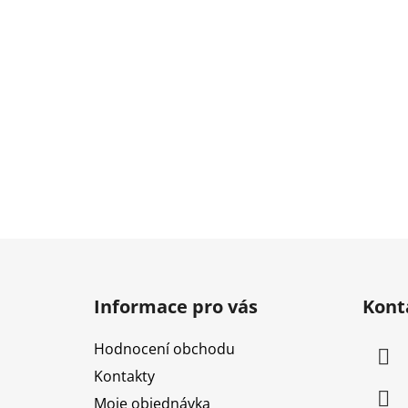
Z
á
Informace pro vás
Kont
p
a
Hodnocení obchodu
t
Kontakty
í
Moje objednávka