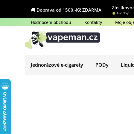
Přejít
Zásilkovna
na
🚚 Doprava od 1500,-Kč ZDARMA
1-2 dny
obsah
Hodnocení obchodu
Kontakty
Moje obj
Jednorázové e-cigarety
PODy
Liqui