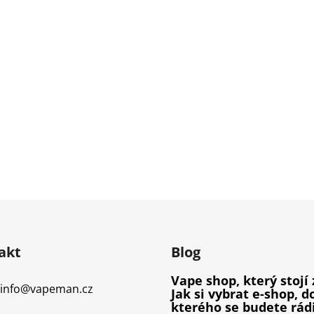
akt
Blog
Vape shop, který stojí 
info
@
vapeman.cz
Jak si vybrat e-shop, d
kterého se budete rád