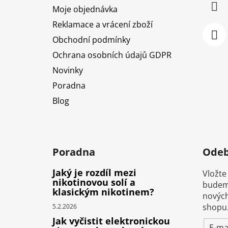
í
Moje objednávka
Reklamace a vrácení zboží
Obchodní podmínky
Ochrana osobních údajů GDPR
Novinky
Poradna
Blog
Poradna
Odeb
Jaký je rozdíl mezi
Vložte
nikotinovou solí a
budeme
klasickým nikotinem?
nových
shopu
5.2.2026
Jak vyčistit elektronickou
E-ma