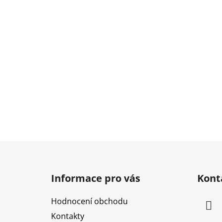
Z
á
Informace pro vás
Kont
p
a
Hodnocení obchodu
t
Kontakty