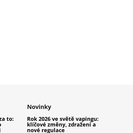
Novinky
za to:
Rok 2026 ve světě vapingu:
o
klíčové změny, zdražení a
i
nové regulace