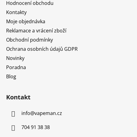
a
Hodnocení obchodu
t
Kontakty
í
Moje objednávka
Reklamace a vrácení zboží
Obchodní podmínky
Ochrana osobních údajů GDPR
Novinky
Poradna
Blog
Kontakt
info
@
vapeman.cz
704 91 38 38