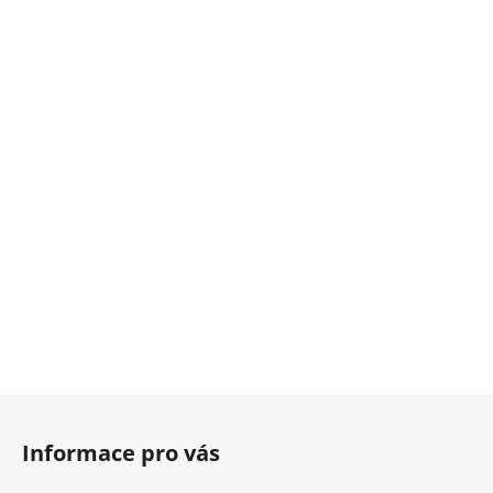
Z
á
Informace pro vás
p