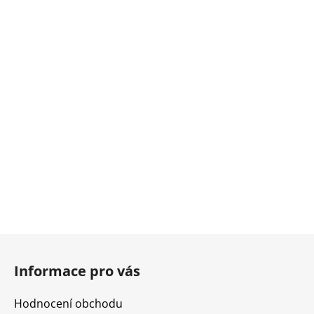
Z
á
Informace pro vás
p
a
Hodnocení obchodu