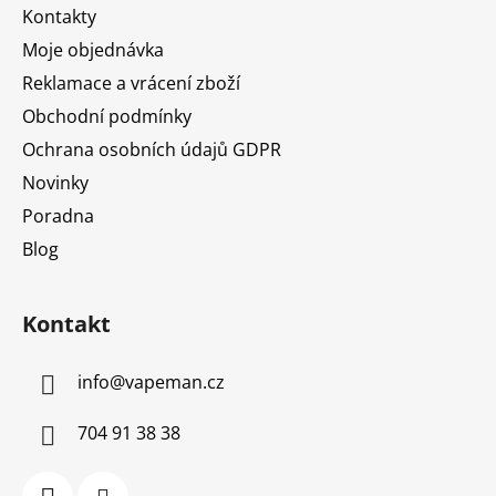
t
Kontakty
í
Moje objednávka
Reklamace a vrácení zboží
Obchodní podmínky
Ochrana osobních údajů GDPR
Novinky
Poradna
Blog
Kontakt
info
@
vapeman.cz
704 91 38 38