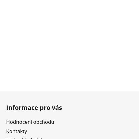
Z
á
Informace pro vás
p
a
Hodnocení obchodu
t
Kontakty
í