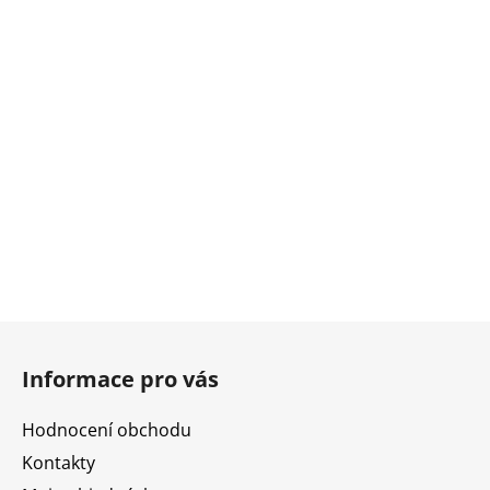
Z
á
Informace pro vás
p
a
Hodnocení obchodu
t
Kontakty
í