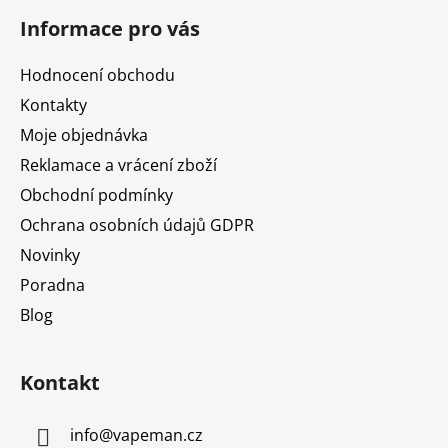
á
Informace pro vás
p
a
Hodnocení obchodu
t
Kontakty
í
Moje objednávka
Reklamace a vrácení zboží
Obchodní podmínky
Ochrana osobních údajů GDPR
Novinky
Poradna
Blog
Kontakt
info
@
vapeman.cz