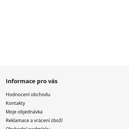
Z
á
Informace pro vás
p
a
Hodnocení obchodu
t
Kontakty
í
Moje objednávka
Reklamace a vrácení zboží
Obchodní podmínky