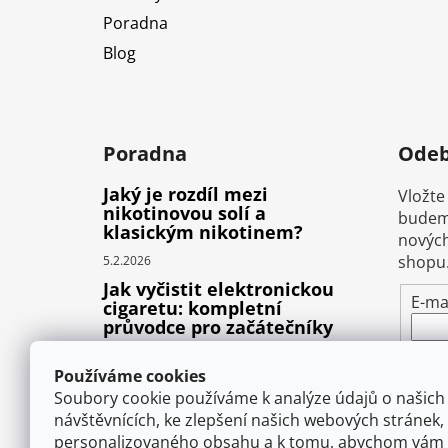
Poradna
Blog
Poradna
Odeb
Jaký je rozdíl mezi
Vložte
nikotinovou solí a
budeme
klasickým nikotinem?
nových
shopu
5.2.2026
Jak vyčistit elektronickou
E-ma
cigaretu: kompletní
průvodce pro začátečníky
Vlož
22.10.2025
pod
Používáme cookies
Proč prská elektronická
osob
Soubory cookie používáme k analýze údajů o našich
cigareta (e-liquid)?
návštěvnících, ke zlepšení našich webových stránek,
1.9.2025
personalizovaného obsahu a k tomu, abychom vám 
P