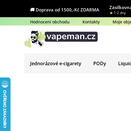
Přejít
Zásilkovna
na
🚚 Doprava od 1500,-Kč ZDARMA
1-2 dny
obsah
Hodnocení obchodu
Kontakty
Moje obj
Jednorázové e-cigarety
PODy
Liqui