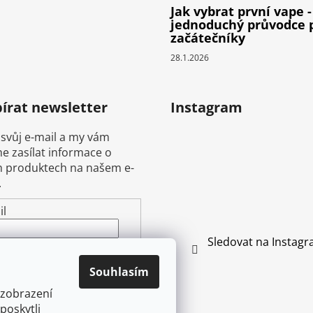
Jak vybrat první vape -
jednoduchý průvodce 
začátečníky
28.1.2026
írat newsletter
Instagram
 svůj e-mail a my vám
 zasílat informace o
 produktech na našem e-
.
il
Sledovat na Instag
ením e-mailu souhlasíte s
mínkami ochrany
Souhlasím
ních údajů
 zobrazení
poskytli
ŘIHLÁSIT SE