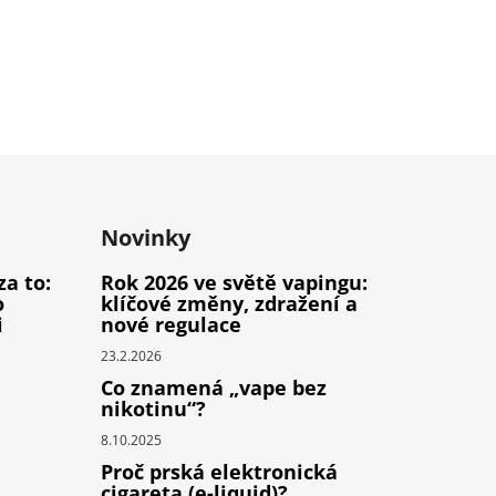
Novinky
za to:
Rok 2026 ve světě vapingu:
o
klíčové změny, zdražení a
i
nové regulace
23.2.2026
Co znamená „vape bez
nikotinu“?
8.10.2025
Proč prská elektronická
cigareta (e-liquid)?