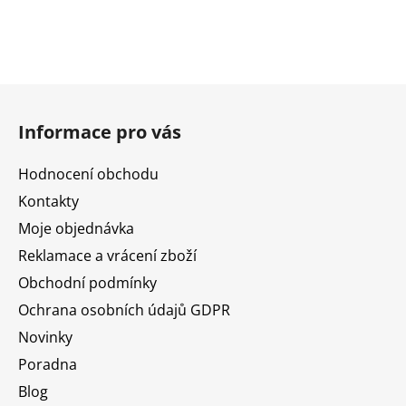
Z
á
Informace pro vás
p
a
Hodnocení obchodu
t
Kontakty
í
Moje objednávka
Reklamace a vrácení zboží
Obchodní podmínky
Ochrana osobních údajů GDPR
Novinky
Poradna
Blog