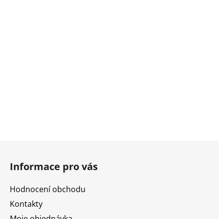
Z
á
Informace pro vás
p
a
Hodnocení obchodu
t
Kontakty
í
Moje objednávka