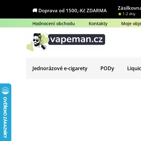
Přejít
Zásilkovna
na
🚚 Doprava od 1500,-Kč ZDARMA
1-2 dny
obsah
Hodnocení obchodu
Kontakty
Moje obj
Jednorázové e-cigarety
PODy
Liqui