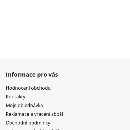
Z
á
Informace pro vás
p
a
Hodnocení obchodu
t
Kontakty
í
Moje objednávka
Reklamace a vrácení zboží
Obchodní podmínky