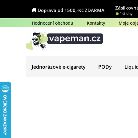
Přejít
Zásilkovna
na
🚚 Doprava od 1500,-Kč ZDARMA
1-2 dny
obsah
Hodnocení obchodu
Kontakty
Moje obj
Jednorázové e-cigarety
PODy
Liqui