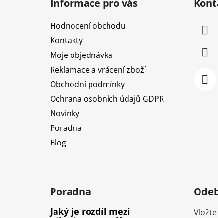
Informace pro vás
Kont
p
a
Hodnocení obchodu
t
Kontakty
í
Moje objednávka
Reklamace a vrácení zboží
Obchodní podmínky
Ochrana osobních údajů GDPR
Novinky
Poradna
Blog
Poradna
Odeb
Jaký je rozdíl mezi
Vložte