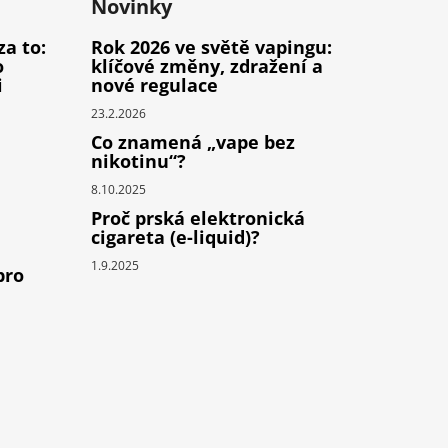
Novinky
za to:
Rok 2026 ve světě vapingu:
o
klíčové změny, zdražení a
i
nové regulace
23.2.2026
Co znamená „vape bez
nikotinu“?
8.10.2025
Proč prská elektronická
cigareta (e-liquid)?
1.9.2025
pro