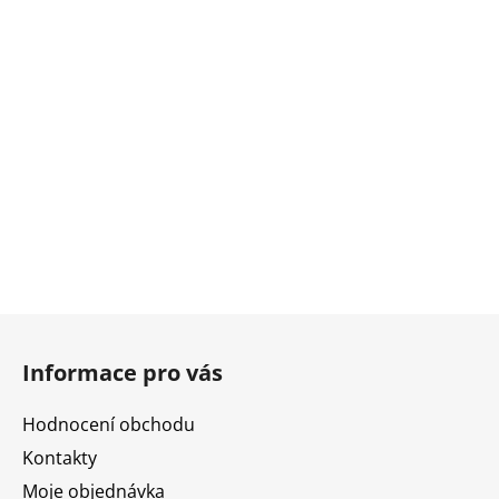
Z
á
Informace pro vás
p
a
Hodnocení obchodu
t
Kontakty
í
Moje objednávka