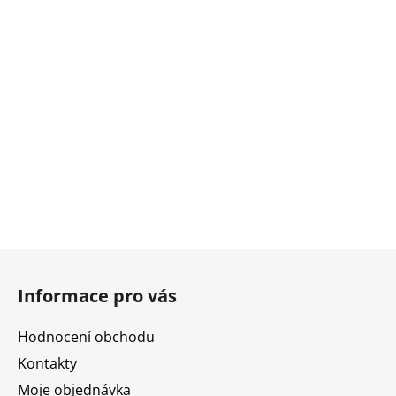
Z
á
Informace pro vás
p
a
Hodnocení obchodu
t
Kontakty
í
Moje objednávka