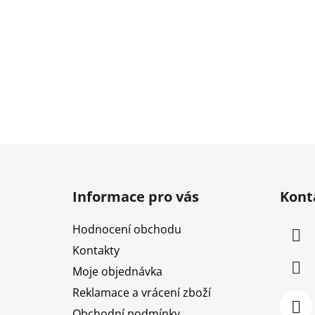
Z
á
Informace pro vás
Kont
p
a
Hodnocení obchodu
t
Kontakty
í
Moje objednávka
Reklamace a vrácení zboží
Obchodní podmínky