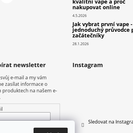
kvalitní vape a proč
nakupovat online
4.5.2026
Jak vybrat první vape -
jednoduchý průvodce 
začátečníky
28.1.2026
írat newsletter
Instagram
 svůj e-mail a my vám
 zasílat informace o
 produktech na našem e-
.
il
Sledovat na Instag
ením e-mailu souhlasíte s
mínkami ochrany