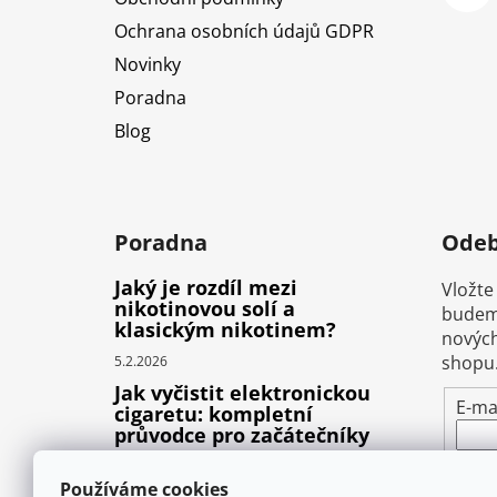
Ochrana osobních údajů GDPR
Novinky
Poradna
Blog
Poradna
Odeb
Jaký je rozdíl mezi
Vložte
nikotinovou solí a
budeme
klasickým nikotinem?
nových
shopu
5.2.2026
Jak vyčistit elektronickou
E-ma
cigaretu: kompletní
průvodce pro začátečníky
Vlož
22.10.2025
pod
Používáme cookies