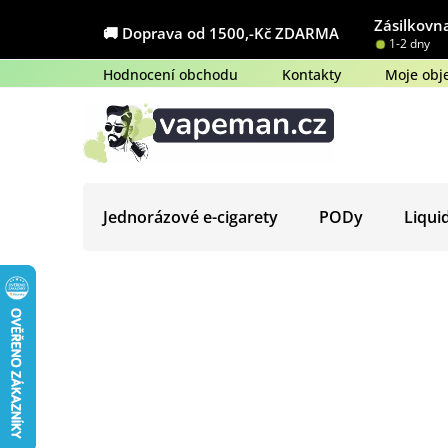
Přejít
Zásilkovna
na
🚚 Doprava od 1500,-Kč ZDARMA
1-2 dny
obsah
Hodnocení obchodu
Kontakty
Moje obj
Jednorázové e-cigarety
PODy
Liqui