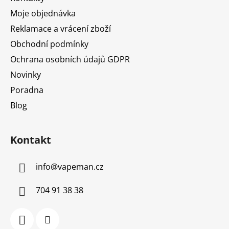
í
Moje objednávka
Reklamace a vrácení zboží
Obchodní podmínky
Ochrana osobních údajů GDPR
Novinky
Poradna
Blog
Kontakt
info
@
vapeman.cz
704 91 38 38