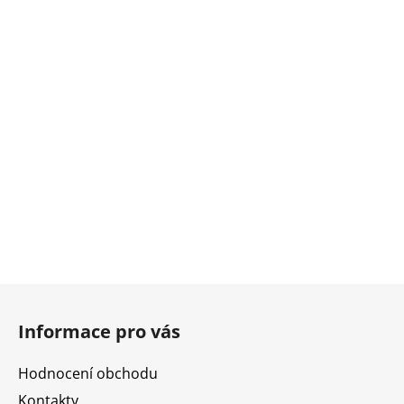
Z
á
Informace pro vás
p
a
Hodnocení obchodu
t
Kontakty