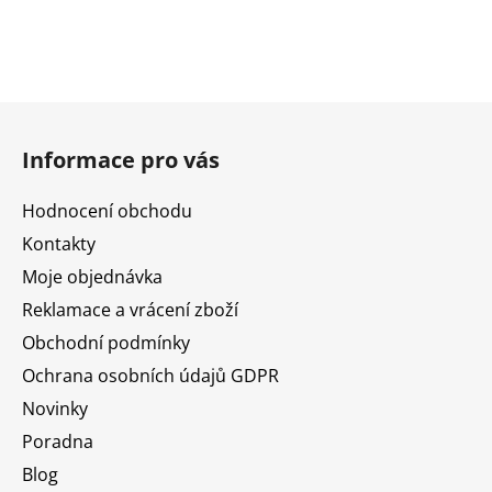
Z
á
Informace pro vás
p
a
Hodnocení obchodu
t
Kontakty
í
Moje objednávka
Reklamace a vrácení zboží
Obchodní podmínky
Ochrana osobních údajů GDPR
Novinky
Poradna
Blog